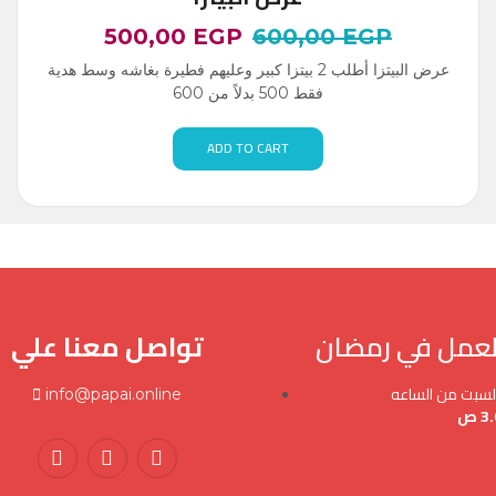
500,00
EGP
600,00
EGP
عرض البيتزا أطلب 2 بيتزا كبير وعليهم فطيرة بغاشه وسط هدية
فقط 500 بدلاً من 600
ADD TO CART
لعمل في رمضان
تواصل معنا علي
السبت من الساعه
info@papai.online