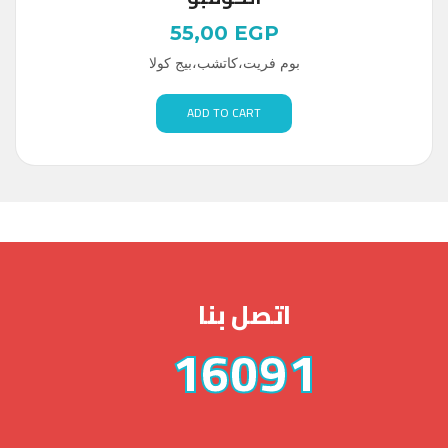
55,00
EGP
بوم فريت،كاتشب،بيج كولا
ADD TO CART
اتصل بنا
16091