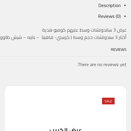
Description
Reviews (0)
عرض 3 ساندوتشات وسط عليهم كومبو هدية
أختار 3 سندوتشات حجم وسط ( كرسبي- فاهيتا – بانيه – شيش طاووك – سجق – سوسيس – كبدة – كفتة ) 225 جنيه
REVIEWS
There are no reviews yet.
SALE
عرض الكريب