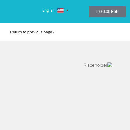
English
0
0,00
EGP
Return to previous page