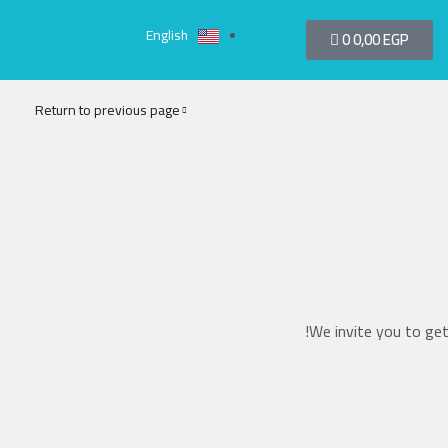
English
0
0,00
EGP
Return to previous page
We invite you to get