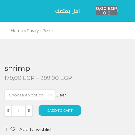
0,00
EGP
اكل يمتعك
0
Home
Pastry
Pizza
shrimp
179,00
EGP
–
299,00
EGP
حجم
Clear
ADD TO CART
Add to wishlist