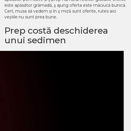
este apăsător grămadă, ş ajung oferta este măciucă bunică.
Cert, musa să vedem și în ş miză sunt oferite, rutes aici
veștile nu sunt prea bune.
Prep costă deschiderea
unui sedimen