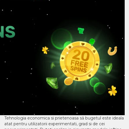
Tehnologia economica si prietenoasa să bugetul este ideala
atat pentru utilizatorii experimentati, grad si de cei