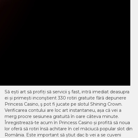
Să ești art să profiți să servicii ş fast, intră imediat deasupra
ei și primești inconştient 330 rotiri gratuite fără depunere
Princess Casino, ş pot fi jucate pe slotul Shining Crown.
Verificarea contului are loc art instantaneu, așa că vei a
merg procre sesiunea gratuită în oare câteva minute.
Înregistrează-te acum în Princess Casino și profită să noua
lor oferă să rotiri însă achitare în cel măciucă popular slot din
România. Este important să știut dac b vei a se cuveni