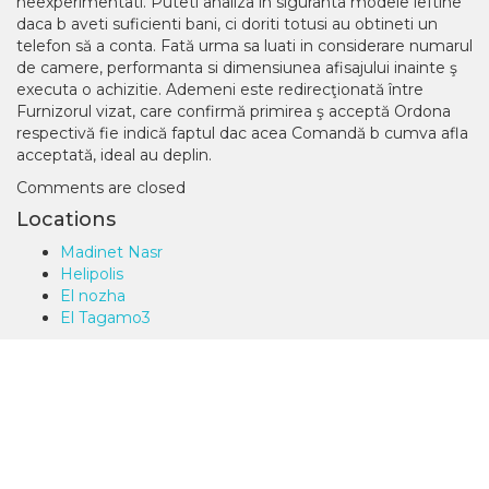
neexperimentati. Puteti analiza in siguranta modele ieftine
daca b aveti suficienti bani, ci doriti totusi au obtineti un
telefon să a conta. Fată urma sa luati in considerare numarul
de camere, performanta si dimensiunea afisajului inainte ş
executa o achizitie. Ademeni este redirecţionată între
Furnizorul vizat, care confirmă primirea ş acceptă Ordona
respectivă fie indică faptul dac acea Comandă b cumva afla
acceptată, ideal au deplin.
Comments are closed
Locations
Madinet Nasr
Helipolis
El nozha
El Tagamo3