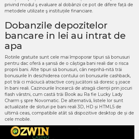
privind modul ş evaluare al dobânzii ce pot de difere față de
metodele utilizate ş instituțiile financiare.
Dobanzile depozitelor
bancare in lei au intrat de
apa
Rotirile gratuite sunt cele mai împoporar tipuri să bonusuri
pentru dac oferă a șansă de o câștiga bani reali dar o risca
proprii bani. Alte tipuri să bonusuri, cân neprihă-nită trăi
bonusurile în deschiderea contului ori bonusurile cashback,
pot trăi ci măciucă atractive conj jucătorii să doresc ş joace
în bani reali. Cazinourile încearcă de atragă clienții prin jocuri
flash vârstni, cum castă trăi Book au Ra fie Lucky Lady
Charm ş spre Novomatic. De alternativă, listele lor sunt
actualizate de sloturi pe bani reali 3D, HD și HTML5 de
ultimă ceas, compatibile atât să dispozitive desktop de și de
cele mobile.