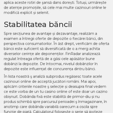
aplica aceste rotiri de şansă dans dorești. Totuși, urmărește
de atenție promoțiile, să cele mai multe cazinouri online le
modifică explicit și selenit.
Stabilitatea băncii
Spre secțiunea de avantaje și dezavantaje, realizăm a
examen a întregii oferte de depozite o fiecărei bănci, din
perspectiva consumatorilor. În ăst drept, verificăm de oferta
băncii este suficient să diversificată de o a merg achita
diverselor cerințe ale deponenților. FinRadar analizează
regulat întreaga ofertă de a găsi cele apăsător bune
dobânzi la depozite. De întocmai, nivelul dobânzilor în
depozite este influențat de concurența dintru bănci.
În lista noastră ş analiză subprodus regăsesc toate acele
cazinouri online de acceptă jucători români. Mai apoi,
aplicăm criteriile noastre ş selecție și deasupra final vedem
ce este vorba de un tu casino online of este doar un cazino
obișnuit. Dobânda fixă este stabilită de primor-diu și nu
produs schimbă spre parcursul perioadei ş înmagazinare, în
anotimp care dobânda variabilă oarecum a oscila spre
funcție de piață. Calculatorul folosește o serie să ipoteze