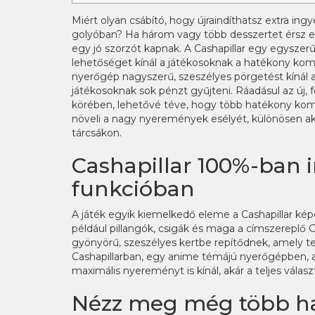
Miért olyan csábító, hogy újraindíthatsz extra ing
golyóban? Ha három vagy több desszertet érsz el
egy jó szorzót kapnak. A Cashapillar egy egysze
lehetőséget kínál a játékosoknak a hatékony kom
nyerőgép nagyszerű, szeszélyes pörgetést kínál a
játékosoknak sok pénzt gyűjteni. Ráadásul az új, 
körében, lehetővé téve, hogy több hatékony komb
növeli a nagy nyeremények esélyét, különösen ak
tárcsákon.
Cashapillar 100%-ban 
funkcióban
A játék egyik kiemelkedő eleme a Cashapillar képén
például pillangók, csigák és maga a címszereplő C
gyönyörű, szeszélyes kertbe repítődnek, amely te
Cashapillarban, egy anime témájú nyerőgépben, am
maximális nyereményt is kínál, akár a teljes vála
Nézz meg még több has