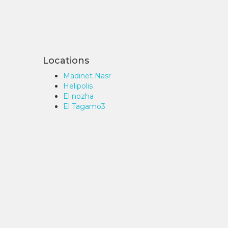
Locations
Madinet Nasr
Helipolis
El nozha
El Tagamo3