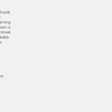
mények
s
gaming
tsen a
etések
nkább
s
int