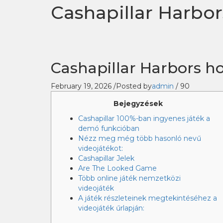
Cashapillar Harbor
Cashapillar Harbors h
February 19, 2026
/
Posted by
admin
/
90
Bejegyzések
Cashapillar 100%-ban ingyenes játék a
demó funkcióban
Nézz meg még több hasonló nevű
videojátékot:
Cashapillar Jelek
Are The Looked Game
Több online játék nemzetközi
videojáték
A játék részleteinek megtekintéséhez a
videojáték űrlapján: