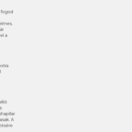
l
 fogod
elmes.
ár
el a
extra
l
llió
s
hapillar
asak. A
zésére