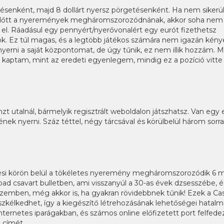
tésenként, majd 8 dollárt nyersz pörgetésenként. Ha nem sikerü
előtt a nyeremények megháromszorozódnának, akkor soha nem
j el. Ráadásul egy pennyért/nyerővonalért egy eurót fizethetsz
k. Ez túl magas, és a legtöbb játékos számára nem igazán kény
erni a saját központomat, de úgy tűnik, ez nem illik hozzám. M
kaptam, mint az eredeti egyenlegem, mindig ez a pozíció vitte 
zt utalnál, bármelyik regisztrált weboldalon játszhatsz. Van egy 
nek nyerni. Száz téttel, négy tárcsával és körülbelül három sorra
si körön belül a tökéletes nyeremény megháromszorozódik 6 mi
bad csavart bulletben, ami visszanyúl a 30-as évek dzsesszébe, é
zemben, még akkor is, ha gyakran rövidebbnek tűnik! Ezek a Cas
üszkélkedhet, így a kiegészítő létrehozásának lehetőségei hatalm
ternetes iparágakban, és számos online előfizetett port felfede
 címét.