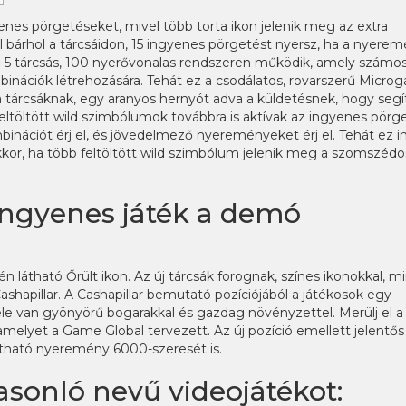
yenes pörgetéseket, mivel több torta ikon jelenik meg az extra
 bárhol a tárcsáidon, 15 ingyenes pörgetést nyersz, ha a nyere
rű 5 tárcsás, 100 nyerővonalas rendszeren működik, amely számo
binációk létrehozására.
Tehát ez a csodálatos, rovarszerű Micro
 tárcsáknak, egy aranyos hernyót adva a küldetésnek, hogy segí
feltöltött wild szimbólumok továbbra is aktívak az ingyenes pörg
inációt érj el, és jövedelmező nyereményeket érj el. Tehát ez i
kor, ha több feltöltött wild szimbólum jelenik meg a szomszédo
ingyenes játék a demó
 látható Őrült ikon. Az új tárcsák forognak, színes ikonokkal, m
ashapillar. A Cashapillar bemutató pozíciójából a játékosok egy
le van gyönyörű bogarakkal és gazdag növényzettel. Merülj el a
elyet a Game Global tervezett. Az új pozíció emellett jelentős
sztható nyeremény 6000-szeresét is.
onló nevű videojátékot: