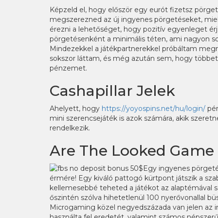
Képzeld el, hogy először egy eurót fizetsz pörge
megszerezned az új ingyenes pörgetéseket, mi
érezni a lehetőséget, hogy pozitív egyenleget ér
pörgetésenként a minimális téten, ami nagyon so
Mindezekkel a játékpartnerekkel próbáltam megny
sokszor láttam, és még azután sem, hogy többet 
pénzemet.
Cashapillar Jelek
Ahelyett, hogy
https://yoyospins.net/hu/login/
pén
mini szerencsejáték is azok számára, akik szeretné
rendelkezik.
Are The Looked Game
Egy ingyenes pörgeté
érmére! Egy kiváló pattogó kürtpont játszik a sza
kellemesebbé teheted a játékot az alaptémával s
őszintén szólva hihetetlenül 100 nyerővonallal b
Microgaming közel negyedszázada van jelen az in
használta fel eredetét, valamint számos népszerű