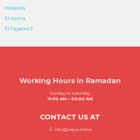
Helipolis
El nozha
El Tagamo3
Working Hours in Ramadan
Sunday to Saturday
11:00 AM – 03:00 AM
CONTACT US AT
info@papai.online