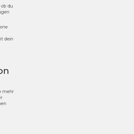
 ob du
nügen
hone
bt dein
on
e mehr
er
hen