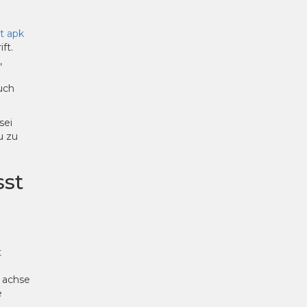
t apk
ft.
,
uch
sei
u zu
sst
t
 achse
e