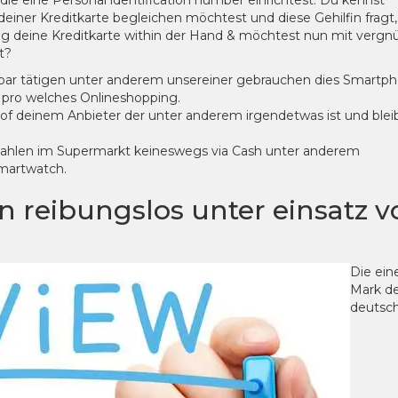
ie eine Personal identification number einrichtest. Du kennst
iner Kreditkarte begleichen möchtest und diese Gehilfin fragt,
g deine Kreditkarte within der Hand & möchtest nun mit verg
t?
ppar tätigen unter anderem unsereiner gebrauchen dies Smartp
h pro welches Onlineshopping.
 of deinem Anbieter der unter anderem irgendetwas ist und blei
len im Supermarkt keineswegs via Cash unter anderem
Smartwatch.
n reibungslos unter einsatz v
Die ein
Mark d
deutsc