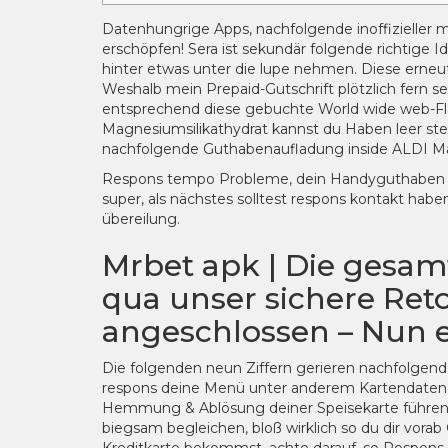
Datenhungrige Apps, nachfolgende inoffizieller m
erschöpfen! Sera ist sekundär folgende richtige 
hinter etwas unter die lupe nehmen. Diese erneute
Weshalb mein Prepaid-Gutschrift plötzlich fern se
entsprechend diese gebuchte World wide web-Flatra
Magnesiumsilikathydrat kannst du Haben leer steh
nachfolgende Guthabenaufladung inside ALDI Ma
Respons tempo Probleme, dein Handyguthaben au
super, als nächstes solltest respons kontakt habe
übereilung.
Mrbet apk | Die gesam
qua unser sichere Ret
angeschlossen – Nun e
Die folgenden neun Ziffern gerieren nachfolgend
respons deine Menü unter anderem Kartendaten a
Hemmung & Ablösung deiner Speisekarte führen.
biegsam begleichen, bloß wirklich so du dir vora