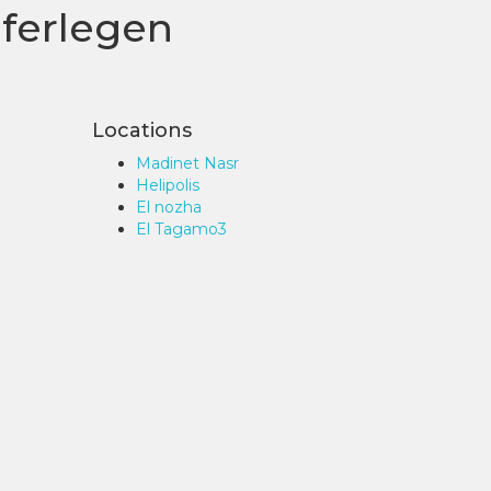
ferlegen
Locations
Madinet Nasr
Helipolis
El nozha
El Tagamo3