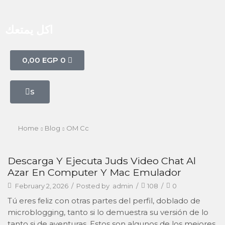
اكل يمتعك
0,00
EGP
0
s
Home
Blog
OM Cc
Descarga Y Ejecuta Juds Video Chat Al
Azar En Computer Y Mac Emulador
February 2, 2026
/
Posted by
admin
/
108
/
0
Tú eres feliz con otras partes del perfil, doblado de
microblogging, tanto si lo demuestra su versión de lo
tanto si de aventuras. Estos son algunos de los mejores