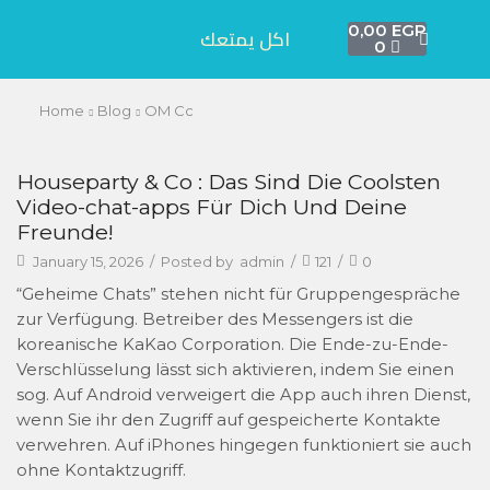
0,00
EGP
اكل يمتعك
0
Home
Blog
OM Cc
Houseparty & Co : Das Sind Die Coolsten
Video-chat-apps Für Dich Und Deine
Freunde!
January 15, 2026
/
Posted by
admin
/
121
/
0
“Geheime Chats” stehen nicht für Gruppengespräche
zur Verfügung. Betreiber des Messengers ist die
koreanische KaKao Corporation. Die Ende-zu-Ende-
Verschlüsselung lässt sich aktivieren, indem Sie einen
sog. Auf Android verweigert die App auch ihren Dienst,
wenn Sie ihr den Zugriff auf gespeicherte Kontakte
verwehren. Auf iPhones hingegen funktioniert sie auch
ohne Kontaktzugriff.