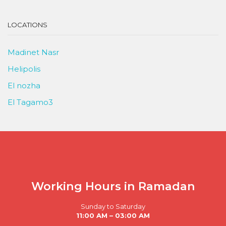
LOCATIONS
Madinet Nasr
Helipolis
El nozha
El Tagamo3
Working Hours in Ramadan
Sunday to Saturday
11:00 AM – 03:00 AM