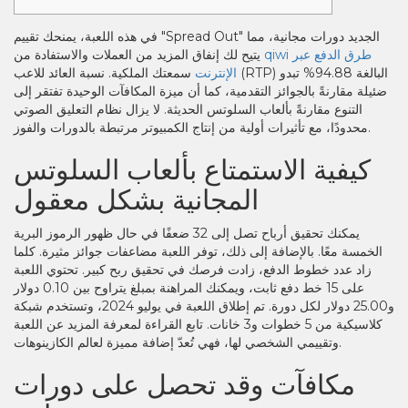
في هذه اللعبة، يمنحك تقييم "Spread Out" الجديد دورات مجانية، مما
qiwi طرق الدفع عبر
يتيح لك إنفاق المزيد من العملات والاستفادة من
الإنترنت
سمعتك الملكية. نسبة العائد للاعب (RTP) البالغة 94.88% تبدو
ضئيلة مقارنةً بالجوائز التقدمية، كما أن ميزة المكافآت الوحيدة تفتقر إلى
التنوع مقارنةً بألعاب السلوتس الحديثة.
لا يزال نظام التعليق الصوتي
محدودًا، مع تأثيرات أولية من إنتاج الكمبيوتر مرتبطة بالدورات والفوز.
كيفية الاستمتاع بألعاب السلوتس
المجانية بشكل معقول
يمكنك تحقيق أرباح تصل إلى 32 ضعفًا في حال ظهور الرموز البرية
الخمسة معًا. بالإضافة إلى ذلك، توفر اللعبة مضاعفات جوائز مثيرة. كلما
زاد عدد خطوط الدفع، زادت فرصك في تحقيق ربح كبير. تحتوي اللعبة
على 15 خط دفع ثابت، ويمكنك المراهنة بمبلغ يتراوح بين 0.10 دولار
و25.00 دولار لكل دورة. تم إطلاق اللعبة في يوليو 2024، وتستخدم شبكة
كلاسيكية من 5 خطوات و3 خانات. تابع القراءة لمعرفة المزيد عن اللعبة
وتقييمي الشخصي لها، فهي تُعدّ إضافة مميزة لعالم الكازينوهات.
مكافآت وقد تحصل على دورات