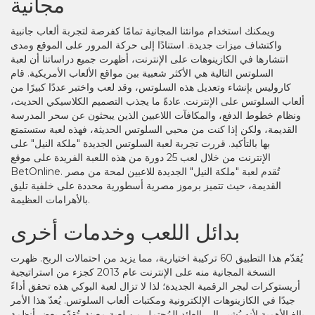
مجانية
ويمكنك استخدام موانئنا المجانية تمامًا كفرصة لتجربة ألعاب جانبية
واكتشاف ميزات جديدة. استنادًا إلى حركة المرور على الموقع ومدى
انتشارها في الكازينوهات على الإنترنت، أظهرت جميع دراساتنا أن لعبة
السلوتس التالية هي الأكثر شعبية بين مواقع الألعاب الأمريكية. قام
كاروليس بإنشاء وتعديل هذه السلوتس، وقد لعب واختبر عددًا كبيرًا من
ألعاب السلوتس على الإنترنت. عادةً ما يجذب التصميم الكلاسيكي الحديث،
ونظام خطوط الدفع، والمكافآت اللاعبين الذين يبحثون عن سحر المدرسة
القديمة، ولكن إذا كنت من محبي السلوتس الحديثة، فهذه لعبة ستستمتع
بها بالتأكيد. قررت تجربة لعبة السلوتس الجديدة "ملكة النيل" على
الإنترنت من خلال لعب 25 دورة من هذه اللعبة الفريدة على موقع
BetOnline. تُقدم لعبة "ملكة النيل" الجديدة للاعبين لمحة من مصر
القديمة، حيث تتميز برموز مصرية أسطورية محددة على خلفية تليق
بالأهرامات العظيمة.
بدائل اللعب وخدمات أخرى
يُقدّم هذا التطبيق 60 تركيبة اختيارية، مما يزيد من احتمالات الربح. ظهرت
النسخة المجانية منه على الإنترنت عام 2013 كجزء من استراتيجية
أريستوكرات ليجر الرقمية الجديدة؛ لذا لا تزال لعبة البوكي هذه تحقق أداءً
جيدًا في الكازينوهات الإلكترونية ومكتبات ألعاب السلوتس. يُعدّ هذا الأمر
بالغ الأهمية لأنه يُشير إلى العائد المُحتمل من لعبة معينة. تُقدّم بعض أنظمة