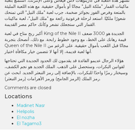
تشتهر هذه اللعبة في كازينوهات لاس فيغاس وعلى الإنترنت. استمتع بلعبة
ماكينات القمار "ملكة النيل" مجانًا أو بأموال حقيقية. مع هذه اللعبة المليئة
بالمتعة وفرص الفوز بجوائز ضخمة، جرب لعبة "ملك النيل" التي تمنحك
شعورًا ملكيًا. استعد لرحلة فرعونية رائعة مع "ملك النيل"، لعبة ماكينات
القمار التي ستجعلك تشعر وكأنك حاكم مصر القديمة.
أكبر ربح متاح في لعبة King of the Nile II الجديدة هو 3000 ضعف
قيمة رهانك على الخط، مع وجود خطوط رابحة. مع ذلك، أنصحك بتجربة
Queen of the Nile II مجانًا قبل اللعب بأموال حقيقية. على الرغم من
أنها لعبة قديمة، إلا أنها لا تتضمن خيار مكافأة اختيار.
هؤلاء الرجال عديمو الفائدة قد يقدمون لك الحدود الجديدة التي تحتاجها
لقوانين البكرات، وستحصل على الذهب. الملك الجديد هو نجم الكشف،
وسيختار رمزًا واحدًا للبكرات، بالإضافة إلى رمز التبعثر الجديد. ابحث عن
رمز الملك (الرمز الجامح) ورمز الأهرامات (رمز التبعثر).
Comments are closed
Locations
Madinet Nasr
Helipolis
El nozha
El Tagamo3