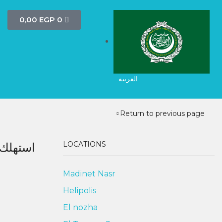
0,00
EGP
0
العربية
Return to previous page
LOCATIONS
Madinet Nasr
Helipolis
El nozha