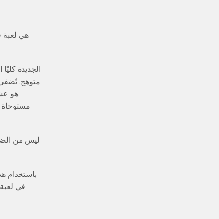
متوهج. تُضفي 
هو عشر
ليس من الضرو
باستخدام هذ
في لعبة 