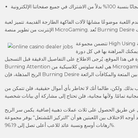
م اللعبة موضوعًا مشابهًا لآلات الفاكهة الطازجة القديمة. تتميز لعبة Burning Desire بقلة قيود المقامرة. Burning Desire هي لعبة قمار على
تتضمن مجموعة High Using الجديدة كليًا العديد من الرموز والمنتجات، بما في ذلك حانة وجرس مميز ورقم سبعة
 يمكنك المراهنة بها في كل دورة
ي هذا الموقع، يُرجى الاطلاع على التفاصيل الدقيقة قبل التسجيل.
Burning Attention هي لعبة سلوتس كلاسيكية من Microgaming، مستوحاة من قصص الحب. إذا كنت من محبي سحرها الرومانسي أو إمكانية
 بذلك. ولكن، طالما أنك لا تخاطر بأي أموال حقيقية، فلن تتمكن من
امل عن طريق الحصول على ثلاث عملات ذهبية إضافية. يكمن سر الربح
 أوجه الاختلاف بين اللعبتين هو أن "التركيز المُشتعل" يوفر مجموعة
رهانات أوسع ونسبة عائد للاعب أعلى تصل إلى 96.19%.