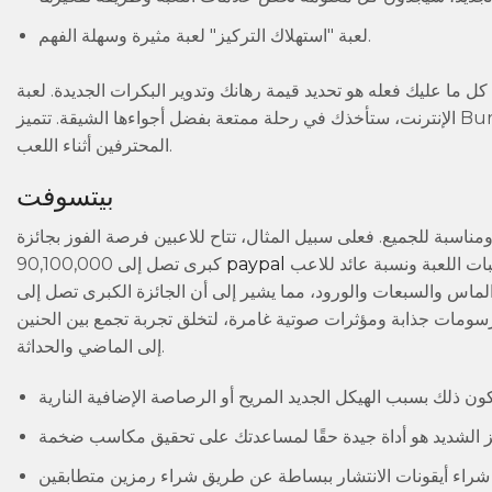
لعبة "استهلاك التركيز" لعبة مثيرة وسهلة الفهم.
 فعله هو تحديد قيمة رهانك وتدوير البكرات الجديدة. لعبة Burning Desire هي لعبة سلوتس حيوية ورائعة بصريًا على
الإنترنت، ستأخذك في رحلة ممتعة بفضل أجواءها الشيقة. تتميز Burning Desire برموزها المذهلة، ويمكنك تفعيل مضاعفات تزيد من أرباح اللاعبين
المحترفين أثناء اللعب.
بيتسوفت
ناسبة للجميع. فعلى سبيل المثال، تتاح للاعبين فرصة الفوز بجائزة
بة عائد للاعب (RTP) مثيرة تبلغ 96.19%، يمكن
كبرى تصل إلى 90,100,000
 الماس والسبعات والورود، مما يشير إلى أن الجائزة الكبرى تصل إلى
، برسومات جذابة ومؤثرات صوتية غامرة، لتخلق تجربة تجمع بين الحنين
إلى الماضي والحداثة.