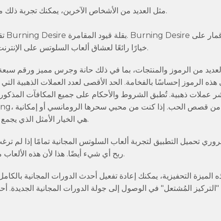
مثل العديد من الأشخاص الآخرين، يمكنك تجربة ذلك مجانًا بنسبة 100% بدلاً من الاشتراك في جميع صفحاتنا الإلكترونية.
تقد
الإنترنت من تطوير منصة MicroGaming. تُعد Burning Desire خيارًا رائعًا لعشاق ألعاب السلوتس على الإنترنت.
هذه الرموز إحساسًا بالفخامة. الحد الأقصى لعدد العملات الذهبية التي
 عملات ذهبية. تُطبق الشروط والأحكام على جميع المكافآت المذكورة ف
الربح المذهلة، فإن Burning Desire هي الخيار الأمثل الذي يجمع بين المتعة والمكافآت الرائعة.
ري تحميل التطبيق لتجربة ألعاب السلوتس المجانية تمامًا إذا لم ترغب
ربح أي شيء أيضًا. هذا لأن هذه الألعاب مجانية تمامًا. ولأنها مجانية، فلن تحتاج إلى مشاركة أي بيانات شخصية.
ه الميزة التحفيزية، يمكنك إعادة تفعيل أحدث الدورات المجانية بالك
"التركيز المُشتعل" في الوصول إلى جولة الدورات المجانية الجديدة. أحد