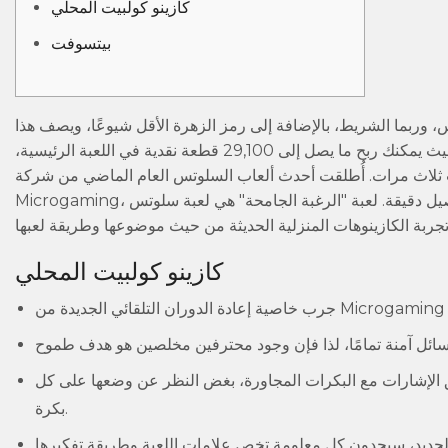
كازينو كولبيت المحلي
بيتسوفت
لأساسية، من الأفضل إلى الأسوأ، هي الماسة، والرقم 7، والجرس، وربما الشريط، بالإضافة إلى رمز الزهرة الأقل شيوعًا، ويصف هذا
الرمز موضوع ألعاب السلوتس الجديد. مع ذلك، لم يتم التضحية بالحد الأقصى للربح، حيث يمكنك ربح ما يصل إلى 29,100 قطعة نقدية في اللعبة الرئيسية،
تضاعفت ثلاث مرات. أُطلقت أحدث ألعاب السلوتس العام الماضي من شركة
اصيل دقيقة.
لعبة "الرغبة الجامحة" هي لعبة سلوتس
كازينو كولبيت المحلي
يعتمد على 243، حيث يقوم اللاعبون بتنسيق الإشارات مع البكرات المجاورة، بغض النظر عن وضعها على كل
بكرة.