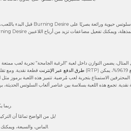
قبل البدء باللعب، كل ما عليك
لمثال، يضمن التوازن داخل لعبة "الرغبة الجامحة" تجربة لعب ممتعة وم
paypal طرق الدفع عبر الإنترنت
قطعة نقدية. ومع تقلبات اللعبة ونس
 المحترفين الاستمتاع بتجربة لعب مُرضية. تتميز هذه اللعبة برموز مثل
 قطعة نقدية. تجمع هذه اللعبة بسلاسة بين عناصر ألعاب السلوتس الحديثة
ربما يكون ذلك بسبب الهيكل الجديد المريح أو الرصاصة الإضافية النارية.
بل من الواضح تمامًا أن التركيز الشديد هو أداة جيدة حقًا لمساعدتك على تحقيق مكاسب ضخمة!
الماس، والسبعة، ويمكنك شراء أيقونات الانتشار ببساطة عن طريق شراء رمزين متطابقين.