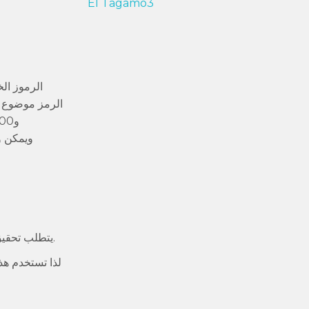
El Tagamo3
rogaming
يتطلب تحقيق هذا الشرف الحصول على أرباح محدودة داخل دورات مجانية تتمتع بوسائل آمنة تمامًا، لذا فإن وجود محترفين مخلصين هو هدف طموح.