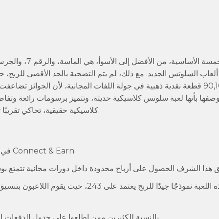
الرموز الخمسة ا
و90,100 قطعة نقدية ذهبية في جولة اللفات المجانية، لأن الجوائز 
Mic، ويمكن وصفها بأنها لعبة سلوتس كلاسيكية حديثة، وتتميز برسومات رائعة وتف
كلاسيكية حقيقية، تحاكي تقريبًا تجربة الكازينوهات المنزلية الحديثة من حيث موضوعها وطريقة لعبها.
جرب خاصية إعادة الدوران التلقائي الجديدة من Microgaming في Connect & Earn.
لذا تستخدم هذه اللعبة نموذجًا جيدًا للربح 
بالنسبة للكثيرين ممن اطلعوا على جدول الدفعات الجديد، سيجدون كل معلومة تخص علامات اللعبة وطريقة تفكيرها.