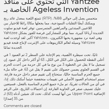
التي تحتوي على منافذ Yahtzee
الخاصة بـ Ageless Invention
تتمتع اللعبة بمعدل عائد ربح (RTP) متحمس يصل إلى حوالي 88%،
ويمكنك أيضًا التقلبات النموذجية، مما يجعلها مكانًا رائعًا للاختيار بين
اللاعبين المبتدئين والمراهنين المتمرسين. توفر لعبة فيديو سلوت
Yahtzee الجديدة أرباحًا كبيرة، مما يوفر للمشاركين فرصة للفوز بشكل
أكبر. لقد أوجدت لعبة Yahtzee، وهي لعبة نرد مشهورة يحبها الكثيرون،
وسيلة لعالم الكازينوهات على الإنترنت لإنتاج فتحة فيديو Yahtzee
الجديدة تمامًا.
ثانيًا، تحت سيطرة الأهمية، يتم الإجابة على السطر 2 ثم العمود 1 في
أعلى النقطة للحصول على الكل في الكل، 63 أو أكثر داخل كل عمود. إن
تسجيل ما لا يقل عن الخطوة 3 من نوع ما في كل حزمة من أحدث الحزم
في القسم العلوي يضمن حصولك على تقييم لا يقل عن 63. في حالة ملء
جميع الحزم المناسبة حاليًا، ستحتاج إلى تقييم صفر داخل حزمة فارغة.
سيتم استخدام العمود الأصلي في تقييمات منخفضة حيثما أمكنك ذلك. إذا،
في أي من الحالات تقريبًا، تم ملء جميع الحزم المناسبة بالفعل، فسيتعين
عليك تصنيف صفر في الحاوية الفارغة. إن احتمالات التاريخ، على الرغم
من أنها ليست كذلك، تحدد لك شيئين أدناه (63) لـ Upper Point الإضافية
من 35 إصدارًا.
Comments are closed