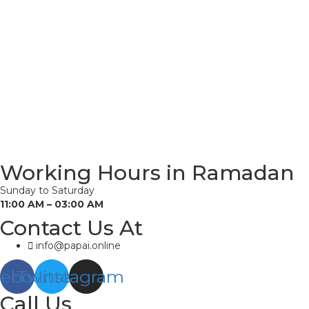
Working Hours in Ramadan
Sunday to Saturday
11:00 AM – 03:00 AM
Contact Us At
info@papai.online
cebook
Twitter
Instagram
Call Us