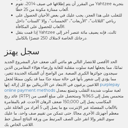
من المقرر أن يتم إطلاقها في صيف 2014، تقوم Yahtzee بتجربة
ألعاب ممتازة مكونة من 25 خطًا.
للتغلب على هذا العجز، يجب عليك في بعض الأحيان الحصول على
رباعي “الثلاثات”، “الأربعات”، “الخمسات”، وإلا “الستات” داخل
الألعاب للحصول على المكافأة.
إذا قمت بنقل Yahtzee ثالث، فإنه يضيف مائة عنصر آخر إلى
درجاتك الخاصة لامتلاك 250 عنصرًا بالكامل.
سجل يهتز
الحد الأقصى للانتصار التالي هو مائتي ألف ضعف خيار المشروع الجديد
تمامًا، مما يجعلها لعبة سلوت متقلبة للغاية وإرضاء هؤلاء المقامرين الذين
سيجدون جوائزها الكبرى الصعبة. من الواضح أن الشبكة الجديدة تتغير،
مما يؤدي إلى شعور بأنها في حالة سيئة جدًا مما قد يكون ممتعًا لجعل
purplepay
اللاعبين يرغبون في الابتعاد عن الأدرينالين مع كل إزالة. إنها
لعبة سلوت شديدة التقلب وتتمتع بمعدل
online payment methods
عائد ربح (RTP) متحمس يصل إلى 96.5% وستحصل على مبلغ أقصى من
المكاسب يصل إلى 150,000 ضعف الرهان الأحدث. قم بالمقامرة
بالألعاب المفضلة عبر الإنترنت مع ما يصل إلى 5 أفراد من العائلة على
معظم أجهزتك الأخرى مجانًا. حتى تتمكن من تقييم صف واحد، ما عليك
سوى النقر وإلا انقر على الصف المرتبط من ورقة النتائج أسفل خط
اللاعب الخاص بك.