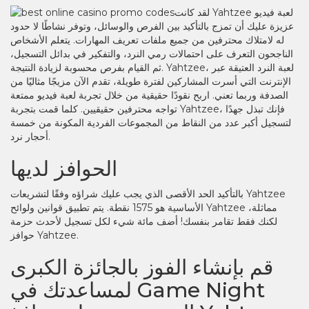
لقد كانت Yahtzee لعبة فيديو
عزيزة عليك أن تمزج بالتأكيد بين الفرص والوسائل، وتوفر نشاطًا لا حدود
له لامتلاك محترفين من جميع ملفات تعريف المهارات. يتعلم الأشخاص
الناجحون التعرف على احتمالات رمي ​​النرد، والتفكير في بدائل التسجيل،
ثم القيام بفرص محسوبة لزيادة النتيجة. Yahtzee، لعبة النرد العتيقة عبر
الإنترنت التي أسرت المشاركين لفترة طويلة، تقدم الآن مزيجًا مثاليًا من
الصدفة وربما تعني. اربح نقودًا حقيقية من خلال تجربة لعبة فيديو ممتعة
تواجه محترفين حقيقيين. كلما قمت بتجربة Yahtzee، فإنك تبذل جهدًا
لتسجيل أكبر عدد من النقاط من المجموعات الفردية المكونة من خمسة
أحجار نرد.
الحوافز لديها
بالتأكيد الحد الأقصى الذي يجب عليك شراؤه وفقًا لتشريعات Yahtzee
الأساسية هو 1575 نقطة. يتم تطبيق قوانين ولوائح Yahtzee مماثلة،
لكنك فقط تقامر بنفسك! أضف مائة شيء لكل تسجيل لأحدث حزمة
حوافز Yahtzee.
قم بإنشاء الفوز بالجائزة الكبرى
لمساعدتك في Game Night