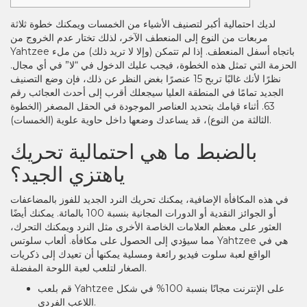
لديك احتمالية أكبر لتصنيف الأشياء من الخمسات ويمكنك خطوة ثلاثة
مربعات من النوع إلى المنعطف الآخر، لذلك تختار عدم الخروج من
Yahtzee باتجاه أسفل المنعطف. إذا لم تتمكن (وإلا لا تريد ذلك) من ملء
الحزمة التي تمثل هذه الخطوة، فيجب عليك الدخول في “لا” في أي مجال.
نظرًا لأنك غالبًا تربح 15 عنصرًا بغض النظر عن ذلك، فإن وضع التصنيف
الجديد تمامًا في المنطقة العليا سيجعلك أقرب إلى أحدث العجائب رقم
63.
أثناء قيامك بتحديد العناصر الموجودة في الحقل المصغر (الخطوة
الثالثة من النوع)، قد يساعدك وضعها داخل حاوية علوية (الخمسات).
بالضبط ما هي احتمالية تحريك
ياهتزي الجيد؟
في هذه المكافأة الإضافية، يمكنك تحريك النرد الجديد للفوز بالمضاعفات
أو الجوائز النقدية أو الدورات المجانية بنسبة 100 بالمائة. يمكنك أيضًا
العثور على معظم العلامات الخاصة الأخرى مثل النرد ويمكنك التحرك،
مما سيؤدي إلى الحصول على مكافأة. ألعاب سلوتس Yahtzee هي في
الواقع لعبة سلوت فيديو رائعة ومسلية يمكنها أن تعيدك إلى ذكريات
الصغار لتلعب لعبة اللوحة المفضلة.
قم بلعب Yahtzee على الإنترنت مجانًا بنسبة 100% في شكل
اللاعب الفردي.