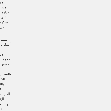
من
مسبقة
لإدارة 
على ا
سكريل 
في 
لسحب الأموال بسرعة.
سنتنا
أشكال ال
الإل
خدمة ال
تحسين ت
لت
والسحب 
الخ
ساعة
العديد 
الإ
والسحب
الإ