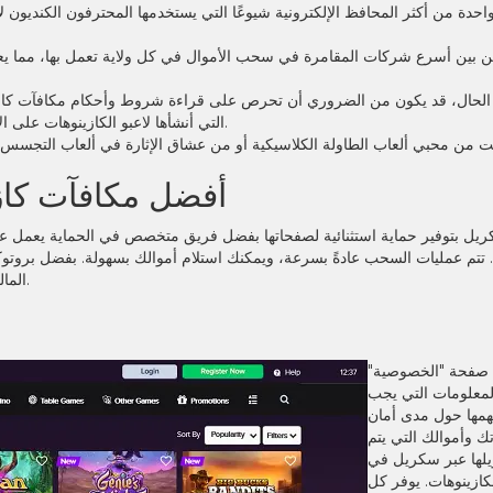
من بين أسرع شركات المقامرة في سحب الأموال في كل ولاية تعمل بها، مما يع
يوجد عدد قليل من الأسئلة الشائعة حول Skrill التي أنشأها لاعبو الكازينوهات على الإنترنت.
أفضل مكافآت كاز
ريل بتوفير حماية استثنائية لصفحاتها بفضل فريق متخصص في الحماية يعمل ع
تتم عمليات السحب عادةً بسرعة، ويمكنك استلام أموالك بسهولة. بفضل بروتوكولا
المالية آمنة أثناء عمليات تحويل العملات المتعلقة بمواقع المقامرة.
صفحة "الخصوصية"
لمعلومات التي يجب
همها حول مدى أمان
ك وأموالك التي يتم
يلها عبر سكريل في
كازينوهات. يوفر كل