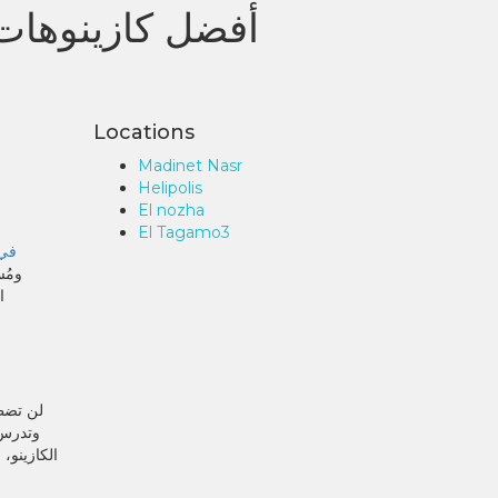
أفضل كازينوهات
Locations
Madinet Nasr
Helipolis
El nozha
El Tagamo3
تحميل ت
ومُس
ا
لن تضطر
وتدرس 
الكازينو،