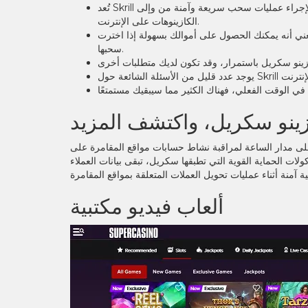
تُعد Skrill واحدة من أكثر المحافظ الإلكترونية شيوعًا التي يستخدمها المحترفون الكنديون لإجراء عمليات سحب سريعة وآمنة من وإلى
الكازينوهات على الإنترنت.
ني أنه يمكنك الحصول على أموالك بسهولة إذا اخترت
سحبها.
ينو سكريل، واكتشف المزيد
لى مدار الساعة لمراقبة نشاط حسابات مواقع المقامرة على
ت الحماية القوية التي تطبقها سكريل، تبقى بيانات العملاء
ألعاب فيديو مكتبية