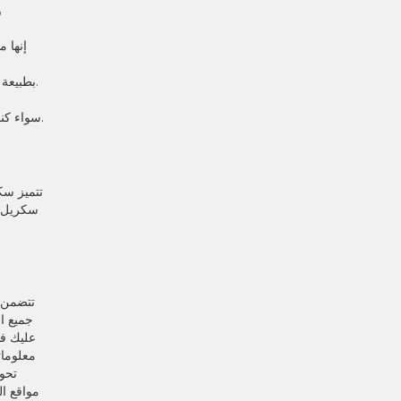
إنها 
بطبيعة الحال، قد يكون من الضروري أن تحرص على قراءة شروط وأحكام مكافآت كازينو سكريل باستمرار، وقد تكون لديك متطلبات أخرى.
سواء كنت من محبي ألعاب الطاولة الكلاسيكية أو من عشاق الإثارة في ألعاب التجسس في الوقت الفعلي، فهناك الكثير مما سيبقيك مستمتعًا.
تتميز سك
سكريل. 
تتضمن 
جميع ا
عليك ف
معلومات
تحو
مواقع ال