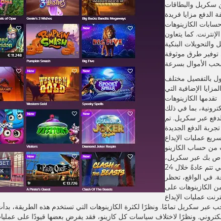
 سكريل والبطاقات
 الدفع مزايا فريدة
حسابات الكازينوهات
لإنترنت. كما يتعاون
والتحويلات البنكية
توفير طرق موثوقة
ول بالتفصيل مختلف
مزايا الإضافية التي
تقدمها الكازينوهات
كترونية، بما في ذلك
دفع عبر سكريل. تم
جربة الدفع الجديدة
سريع عمليات الإيداع
من حساب الكازينو
اص بك عبر سكريل،
والتي تتم عادةً خلال 24
. في الواقع، تحظر
من الكازينوهات على
نترنت عمليات الإيداع
 عبر سكريل تمامًا. ونظرًا لكثرة الكازينوهات التي تستخدم هذه الطريقة، بد
لكتروني. ونظرًا لاختلاف سياسات كل كازينو، فقد يفرض بعضها قيودًا على عملي