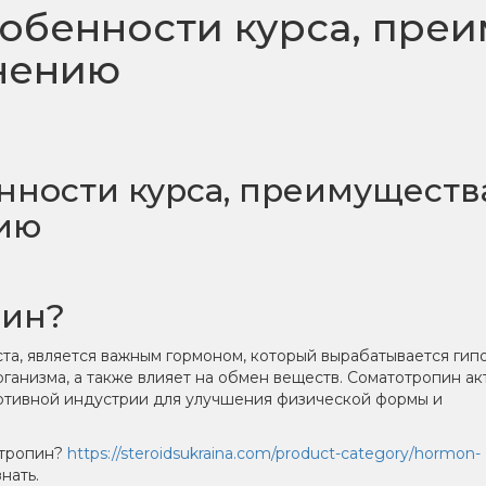
обенности курса, пре
нению
нности курса, преимуществ
ию
пин?
ста, является важным гормоном, который вырабатывается гип
рганизма, а также влияет на обмен веществ. Соматотропин а
портивной индустрии для улучшения физической формы и
отропин?
https://steroidsukraina.com/product-category/hormon-
нать.