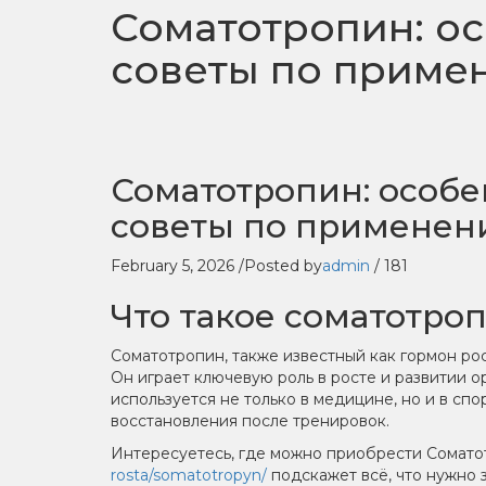
Соматотропин: ос
советы по приме
Соматотропин: особе
советы по применен
February 5, 2026
/
Posted by
admin
/
181
Что такое соматотро
Соматотропин, также известный как гормон ро
Он играет ключевую роль в росте и развитии о
используется не только в медицине, но и в с
восстановления после тренировок.
Интересуетесь, где можно приобрести Сомат
rosta/somatotropyn/
подскажет всё, что нужно з